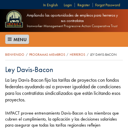
English
Login
Register
Forgot Password
Ampliando las oportunidades de empleos para herreros y
sus contratistas
Ironworker Management Progressive Action Cooperative Trust
MENU
BIENVENIDO
PROGRAMAS MIEMBROS
HERREROS
LEY DAVIS-BACON
/
/
/
Ley Davis-Bacon
La Ley Davis-Bacon fija las tarifas de proyectos con fondos
federales ayudando así a proveer igualdad de condiciones
para los contratistas sindicalizados que están licitando esos
proyectos.
IMPACT provee entrenamiento Davis-Bacon a los miembros que
cubren el cumplimiento, la aplicación y las decisiones salariales
para asegurar que todas las tarifas regionales reflejen