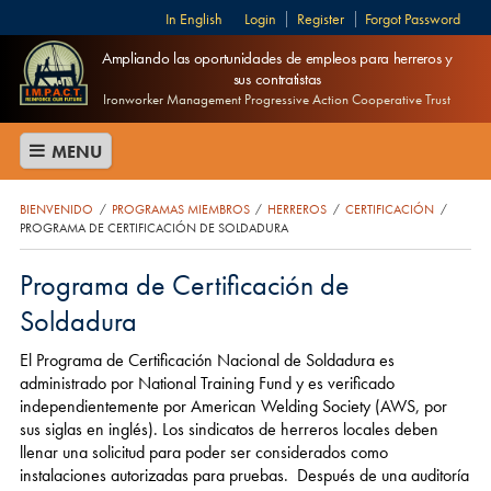
English
Login
Register
Forgot Password
Ampliando las oportunidades de empleos para herreros y
sus contratistas
Ironworker Management Progressive Action Cooperative Trust
MENU
BIENVENIDO
PROGRAMAS MIEMBROS
HERREROS
CERTIFICACIÓN
/
/
/
/
PROGRAMA DE CERTIFICACIÓN DE SOLDADURA
Programa de Certificación de
Soldadura
El Programa de Certificación Nacional de Soldadura es
administrado por National Training Fund y es verificado
independientemente por American Welding Society (AWS, por
sus siglas en inglés). Los sindicatos de herreros locales deben
llenar una solicitud para poder ser considerados como
instalaciones autorizadas para pruebas. Después de una auditoría