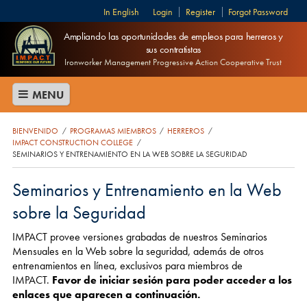
English
Login
Register
Forgot Password
Ampliando las oportunidades de empleos para herreros y
sus contratistas
Ironworker Management Progressive Action Cooperative Trust
MENU
BIENVENIDO
PROGRAMAS MIEMBROS
HERREROS
/
/
/
IMPACT CONSTRUCTION COLLEGE
/
SEMINARIOS Y ENTRENAMIENTO EN LA WEB SOBRE LA SEGURIDAD
Seminarios y Entrenamiento en la Web
sobre la Seguridad
IMPACT provee versiones grabadas de nuestros Seminarios
Mensuales en la Web sobre la seguridad, además de otros
entrenamientos en línea, exclusivos para miembros de
IMPACT.
Favor de iniciar sesión para poder acceder a los
enlaces que aparecen a continuación.