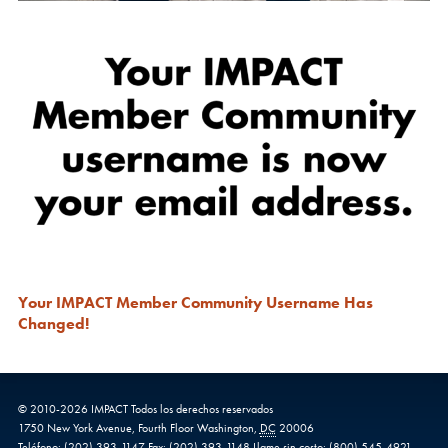
Your IMPACT Member Community Username Has
Changed!
© 2010-
2026
IMPACT
Todos los derechos reservados
1750 New York Avenue,
Fourth Floor
Washington
,
DC
20006
Teléfono:
(202) 393-1147
Fax:
(202) 393-1148
Llame sin costo:
(800) 545-4921