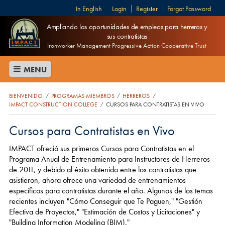
English
Login
Register
Forgot Password
Ampliando las oportunidades de empleos para herreros y
sus contratistas
Ironworker Management Progressive Action Cooperative Trust
MENU
BIENVENIDO
PROGRAMAS MIEMBROS
HERREROS
/
/
/
IMPACT CONSTRUCTION COLLEGE
CURSOS PARA CONTRATISTAS EN VIVO
/
Cursos para Contratistas en Vivo
IMPACT ofreció sus primeros Cursos para Contratistas en el
Programa Anual de Entrenamiento para Instructores de Herreros
de 2011, y debido al éxito obtenido entre los contratistas que
asistieron, ahora ofrece una variedad de entrenamientos
específicos para contratistas durante el año. Algunos de los temas
recientes incluyen "Cómo Conseguir que Te Paguen," "Gestión
Efectiva de Proyectos," "Estimación de Costos y Licitaciones" y
"Building Information Modeling (BIM)."