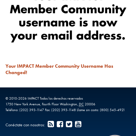
Your IMPACT Member Community Username Has
Changed!
© 2010-
2026
IMPACT
Todos los derechos reservados
1750 New York Avenue,
Fourth Floor
Washington
,
DC
20006
Teléfono:
(202) 393-1147
Fax:
(202) 393-1148
Llame sin costo:
(800) 545-4921
Conéctate con nosotros: