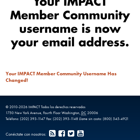
Your IMPACT Member Community Username Has
Changed!
© 2010-
2026
IMPACT
Todos los derechos reservados
1750 New York Avenue,
Fourth Floor
Washington
,
DC
20006
Teléfono:
(202) 393-1147
Fax:
(202) 393-1148
Llame sin costo:
(800) 545-4921
Conéctate con nosotros: