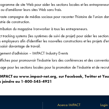
ogramme de site Web pour aider les sections locales et les entrepreneu
 ou d’améliorer leurs sites Web sans frais.
aste campagne de médias sociaux pour raconter l'histoire de l’union da
strie de construction.
stribution du magazine Ironworker à tous les entrepreneurs.
ct tracking systems (les systèmes de suivi de projet) pour aider les section
s employeurs afin d'identifier les nouvelles constructions et les projets d'en
 saisir davantage de travail.
ement d’adhésion – IMPACT Industry Events
ffiches pour promouvoir l'industrie lors des conférences et des conventio
hage pour les sections locales pour la promotion de l’industrie et de recru
 MPACT au www.impact-net.org, sur Facebook, Twitter et Yo
s joindre au 1-800-545-4921
Acerca IMPACT
Login