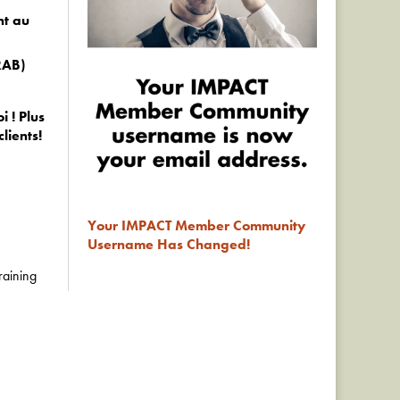
nt au
RAB)
 ! Plus
lients!
Your IMPACT Member Community
Username Has Changed!
raining