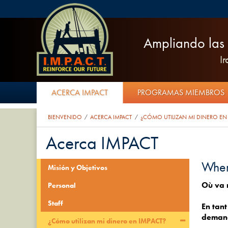
Ampliando las 
I
ACERCA IMPACT
PROGRAMAS MIEMBROS
BIENVENIDO
ACERCA IMPACT
¿CÓMO UTILIZAN MI DINERO EN 
/
/
Acerca IMPACT
Wher
Misión y Objetivos
Où va 
Personal
Staff
En tant
demand
¿Cómo utilizan mi dinero en IMPACT?