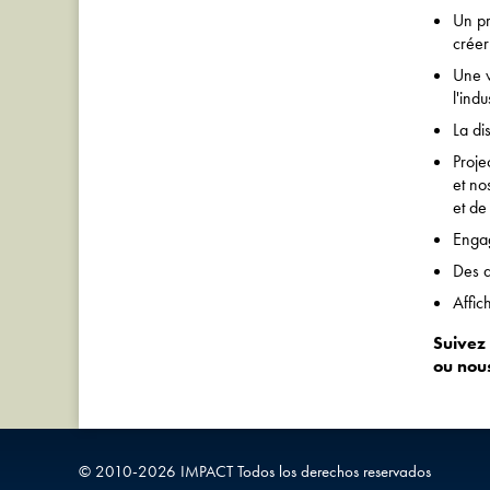
Un pr
créer
Une v
l'indu
La di
Proje
et no
et de
Engag
Des a
Affic
Suivez
ou nou
© 2010-
2026
IMPACT
Todos los derechos reservados