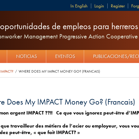
English
Login
Register
For
oportunidades de empleos para herreros y
ronworker Management Progressive Action Cooperative 
NOTICIAS
EVENTOS
PUBLICACIONES/RE
IMPACT?
WHERE DOES MY IMPACT MONEY GO? (FRANCAIS)
/
e Does My IMPACT Money Go? (Francais)
mon argent IMPACT ??!! Ce que vous ignorez peut-être d’IM
 que travailleur des métiers de l’acier ou employeur, vous vo
ez peut-être, « que fait IMPACT? »