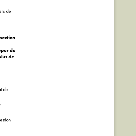
ers de
section
pper de
plus de
at de
e
estion