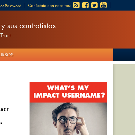
Conéctate con nosotros:
got Password
 sus contratistas
Trust
CURSOS
PACT
us