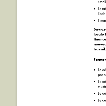
établ
La ta
l’aci
Finan
Saviez-
locale
financ
nouvea
travail.
Format
Le dé
poch
Le dé
matér
Le dé
Le dé