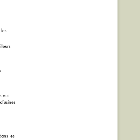
 les
lleurs
y
s qui
 d’usines
dans les