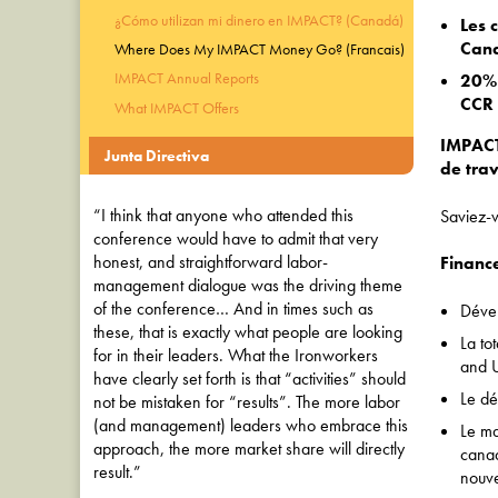
¿Cómo utilizan mi dinero en IMPACT? (Canadá)
Les 
Can
Where Does My IMPACT Money Go? (Francais)
IMPACT Annual Reports
20% 
CCR 
What IMPACT Offers
IMPACT
Junta Directiva
de trav
“I think that anyone who attended this
Saviez-
conference would have to admit that very
honest, and straightforward labor-
Financ
management dialogue was the driving theme
of the conference… And in times such as
Déve
these, that is exactly what people are looking
La to
for in their leaders. What the Ironworkers
and 
have clearly set forth is that “activities” should
Le dé
not be mistaken for “results”. The more labor
(and management) leaders who embrace this
Le ma
approach, the more market share will directly
canad
result.”
nouve