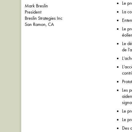
Le pr
Mark Breslin
La co
President
Breslin Strategies Inc
Ente
San Ramon, CA
Le pr
éolie
Le dé
de l’a
L'ach
L'acc
contr
Proto
Les p
aiden
signa
Le pr
Le pr
Des d