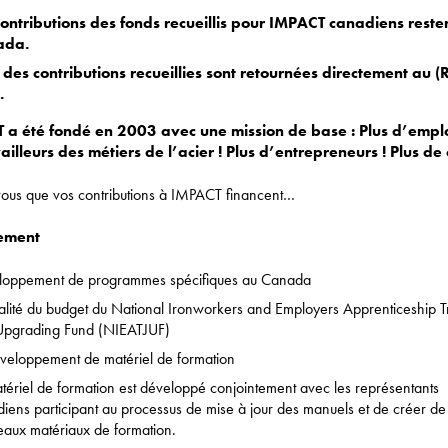
contributions des fonds recueillis pour IMPACT canadiens reste
ada.
des contributions recueillies sont retournées directement au (
.
 a été fondé en 2003 avec une mission de base : Plus d’emploi
ailleurs des métiers de l’acier ! Plus d’entrepreneurs ! Plus de c
vous que vos contributions à IMPACT financent…
ement
loppement de programmes spécifiques au Canada
talité du budget du National Ironworkers and Employers Apprenticeship T
Upgrading Fund (NIEATJUF)
veloppement de matériel de formation
tériel de formation est développé conjointement avec les représentants
iens participant au processus de mise à jour des manuels et de créer de
aux matériaux de formation.