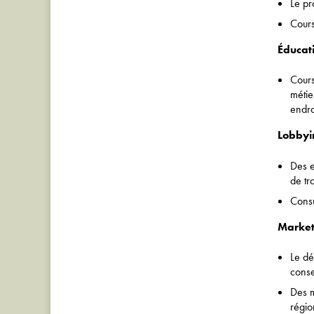
Le p
Cours
Éducat
Cours
métie
endro
Lobbyin
Des e
de tr
Consu
Marke
Le dé
conse
Des m
régio