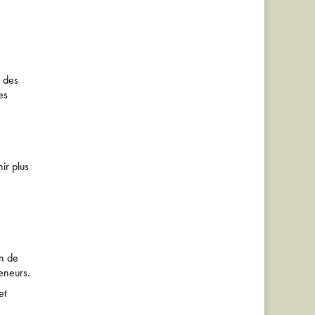
s des
es
ir plus
n de
eneurs.
et