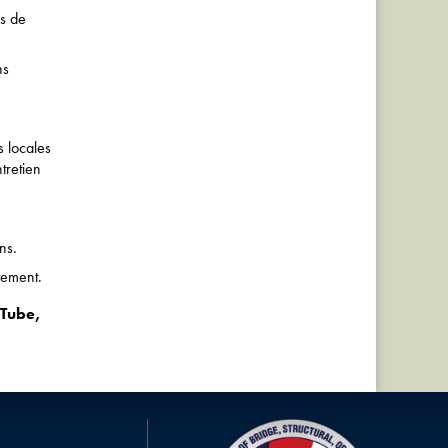
rs de
ns
s locales
tretien
ns.
tement.
uTube,