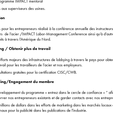
rogramme IMPACT mentorat
 aux superviseurs des usines.
ion
 pour les entrepreneurs réalisé à la conférence annuelle des instructeur
rs de l’acier /IMPACT Labor-Management Conference ainsi qu’à d’autr
its à travers l’Amérique du Nord.
g / Obtenir plus de travail
fforts majeurs des infrastructures de lobbying à travers le pays pour obten
avail pour les travailleurs de l’acier et nos employeurs.
ltations gratuites pour la certification CISC/CWB.
ting/Engagement du membre
veloppement du programme « entrez dans le cercle de confiance » “ afi
rver nos entrepreneurs existants et de garder contacts avec nos entrepr
illions de dollars dans les efforts de marketing dans les marchés locaux 
naux pour la publicité dans les publications de l'industrie.